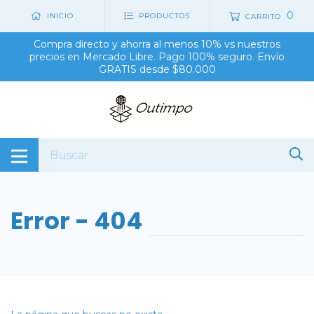
0
INICIO
PRODUCTOS
CARRITO
Compra directo y ahorra al menos 10% vs nuestros
precios en Mercado Libre. Pago 100% seguro. Envío
GRATIS desde $80.000
Error - 404