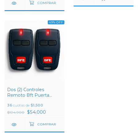
49
%
OFF
Dos (2) Controles
Remoto Bft Puerta
Eléctrica Motor Mitto 2
36
cuotas de
$1.500
$54.000
$104.900